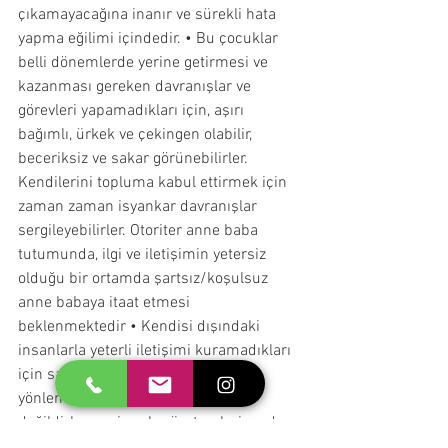
çıkamayacağına inanır ve sürekli hata 
yapma eğilimi içindedir. • Bu çocuklar 
belli dönemlerde yerine getirmesi ve 
kazanması gereken davranışlar ve 
görevleri yapamadıkları için, aşırı 
bağımlı, ürkek ve çekingen olabilir, 
beceriksiz ve sakar görünebilirler. 
Kendilerini topluma kabul ettirmek için 
zaman zaman isyankar davranışlar 
sergileyebilirler. Otoriter anne baba 
tutumunda, ilgi ve iletişimin yetersiz 
olduğu bir ortamda şartsız/koşulsuz 
anne babaya itaat etmesi 
beklenmektedir • Kendisi dışındaki 
insanlarla yeterli iletişimi kuramadıkları 
için saldırganlığı kendisine 
yönlendirebilirler. • Yeniliklere açık 
değildirler, yeni şeyler üretmeleri zordur. 
• Hata yapan kişileri affetmeyi bilmezler, 