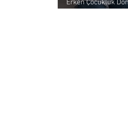
Erken Çocukluk Dö
Duygusal Gelişim