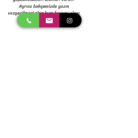
Ayrıca bahçemizde yazın
vazgeçilmezi olan kum havuzu alanı
vardır.
Uzman öğretmen eşliğinde tamamen
spor salonu olan 200m2'lik alan da
jimnastik eğitim vermekteyiz.
Galeri resimleri için tıklayınız.
Mehmet Akif Mahallesi Öztekin
Caddesi No:28/A Ümraniye/
İSTANBUL