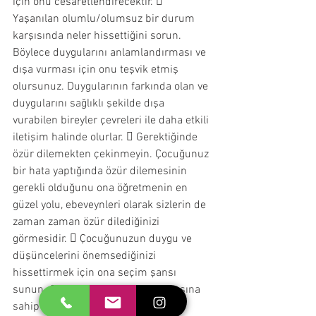
için onu cesaretlendirecektir.  
Yaşanılan olumlu/olumsuz bir durum 
karşısında neler hissettiğini sorun. 
Böylece duygularını anlamlandırması ve 
dışa vurması için onu teşvik etmiş 
olursunuz. Duygularının farkında olan ve 
duygularını sağlıklı şekilde dışa 
vurabilen bireyler çevreleri ile daha etkili 
iletişim halinde olurlar.  Gerektiğinde 
özür dilemekten çekinmeyin. Çocuğunuz 
bir hata yaptığında özür dilemesinin 
gerekli olduğunu ona öğretmenin en 
güzel yolu, ebeveynleri olarak sizlerin de 
zaman zaman özür dilediğinizi 
görmesidir.  Çocuğunuzun duygu ve 
düşüncelerini önemsediğinizi 
hissettirmek için ona seçim şansı 
sunun. Çocuklar seçim yapma şansına 
sahip olduklarında problem çözme 