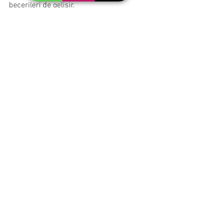
becerileri de gelişir.
Özel Ata Gelişim 
Anaokulu 
Rehberlik Birimi
Hepsini Gör
Son Yazılar